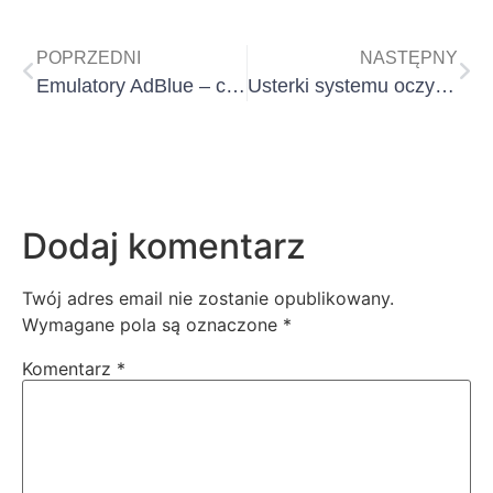
POPRZEDNI
NASTĘPNY
Emulatory AdBlue – co grozi firmom transportowym i jak pomagamy?
Usterki systemu oczyszczania spalin – Abgasanlage, NOx, SCR. Co grozi firmom transportowym i jak pomagamy?
Dodaj komentarz
Twój adres email nie zostanie opublikowany.
Wymagane pola są oznaczone
*
Komentarz
*