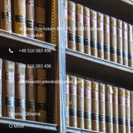
Kontakt
ul. Kos. Gdyńskich 80/1 PL 66-400 Gorzów
Wielkopolski
+48 516 083 496
+48 516 083 496
wroblewski.adwokat@gmail.com
Linki
Strona Główna
O Mnie