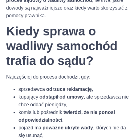
proces sądowy o wadliwy samochód
, ile trwa, jakie
dowody są najważniejsze oraz kiedy warto skorzystać z
pomocy prawnika.
Kiedy sprawa o
wadliwy samochód
trafia do sądu?
Najczęściej do procesu dochodzi, gdy:
sprzedawca
odrzuca reklamację
,
kupujący
odstąpił od umowy
, ale sprzedawca nie
chce oddać pieniędzy,
komis lub pośrednik
twierdzi, że nie ponosi
odpowiedzialności
,
pojazd ma
poważne ukryte wady
, których nie da
się usunąć,