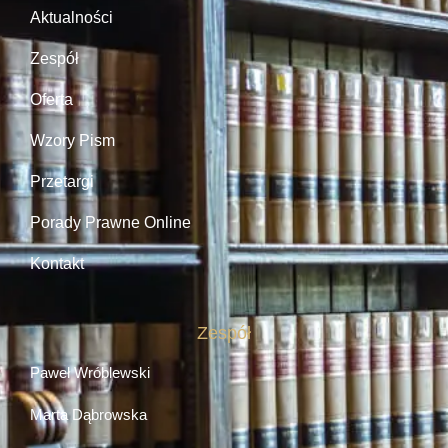
Aktualności
Zespół
Oferta
Wzory Pism
Przetargi
Porady Prawne Online
Kontakt
Zespół
Paweł Wróblewski
Marta Dąbrowska