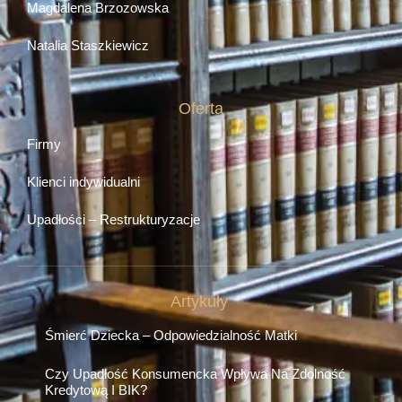
Magdalena Brzozowska
Natalia Staszkiewicz
Oferta
Firmy
Klienci indywidualni
Upadłości – Restrukturyzacje
Artykuły
Śmierć Dziecka – Odpowiedzialność Matki
Czy Upadłość Konsumencka Wpływa Na Zdolność
Kredytową I BIK?