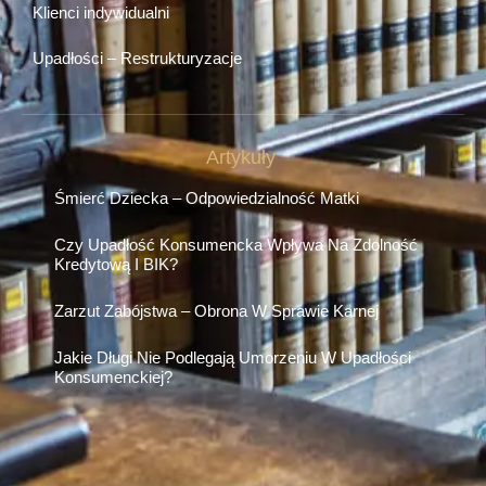
Klienci indywidualni
Upadłości – Restrukturyzacje
Artykuły
Śmierć Dziecka – Odpowiedzialność Matki
Czy Upadłość Konsumencka Wpływa Na Zdolność
Kredytową I BIK?
Zarzut Zabójstwa – Obrona W Sprawie Karnej
Jakie Długi Nie Podlegają Umorzeniu W Upadłości
Konsumenckiej?