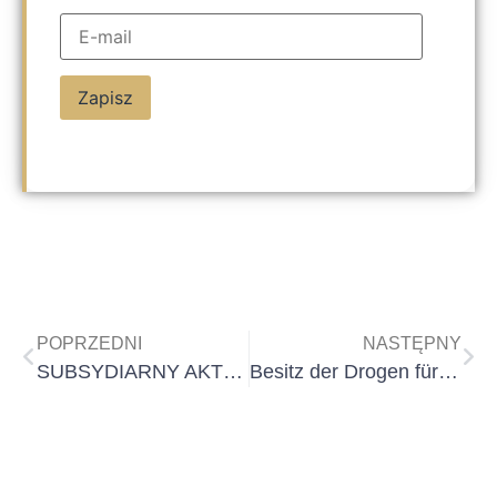
Zapisz
POPRZEDNI
NASTĘPNY
SUBSYDIARNY AKT OSKARŻENIA – LEGITYMACJA POKRZYWDZONEGO NA KONKRETNYM PRZYKŁADZIE
Besitz der Drogen für Eigenverbrauch in Polen