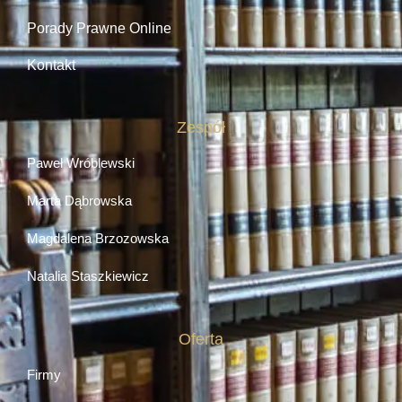
Porady Prawne Online
Kontakt
Zespół
Paweł Wróblewski
Marta Dąbrowska
Magdalena Brzozowska
Natalia Staszkiewicz
Oferta
Firmy