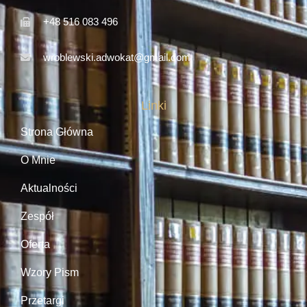
+48 516 083 496
wroblewski.adwokat@gmail.com
Linki
Strona Główna
O Mnie
Aktualności
Zespół
Oferta
Wzory Pism
Przetargi